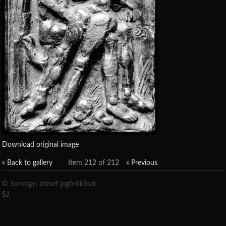
Download original image
« Back to gallery
Item 212 of 212
« Previous
© Somogyi József jogörökösei
SJ
.